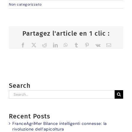
Non categorizzato
Partagez l'article en 1 clic :
Facebook
X
Reddit
LinkedIn
WhatsApp
Tumblr
Pinterest
Vk
Email
Search
Search
for:
Recent Posts
FranceAgriMer Bilance intelligenti connesse: la
rivoluzione dell’apicoltura