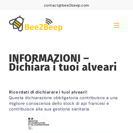
Skip
contact@bee2beep.com
to
content
Toggle
Naviga
accoglienza
INFORMAZIONI –
Accesso abbonati
Dichiara i tuoi alveari
Abbonamenti
Prodotti
Ricordati di dichiarare i tuoi alveari!
FAQ BEE2BEEP
Questa dichiarazione obbligatoria contribuisce a una
migliore conoscenza dello stock di api francesi e
contribuisce alla sua gestione sanitaria.
Contatto
IT