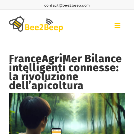
Skip
contact@bee2beep.com
to
content
Toggle
Naviga
accoglienza
FranceAgriMer Bilance
Accesso abbonati
intelligenti connesse:
Abbonamenti
la rivoluzione
dell’apicoltura
Prodotti
View
FAQ BEE2BEEP
Larger
Image
Contatto
IT