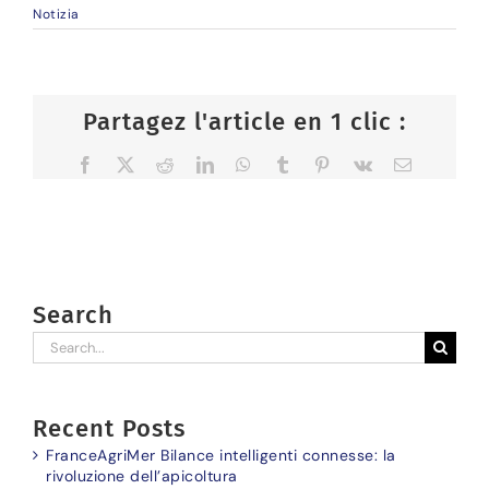
Notizia
Partagez l'article en 1 clic :
Facebook
X
Reddit
LinkedIn
WhatsApp
Tumblr
Pinterest
Vk
Email
Search
Search
for:
Recent Posts
FranceAgriMer Bilance intelligenti connesse: la
rivoluzione dell’apicoltura