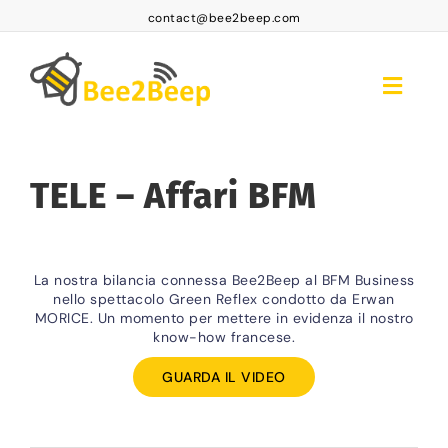
Skip
contact@bee2beep.com
to
content
Toggle
Naviga
accoglienza
TELE – Affari BFM
Accesso abbonati
Abbonamenti
Prodotti
La nostra bilancia connessa Bee2Beep al BFM Business
nello spettacolo Green Reflex condotto da Erwan
MORICE. Un momento per mettere in evidenza il nostro
FAQ BEE2BEEP
know-how francese.
Contatto
GUARDA IL VIDEO
IT