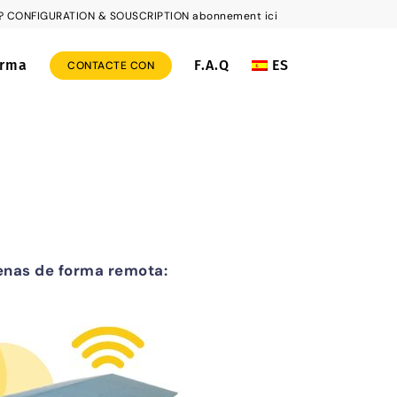
rs ? CONFIGURATION & SOUSCRIPTION abonnement ici
orma
F.A.Q
ES
CONTACTE CON
menas de forma remota: