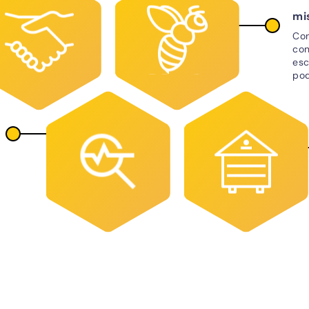
mi
Con
con
esc
pod