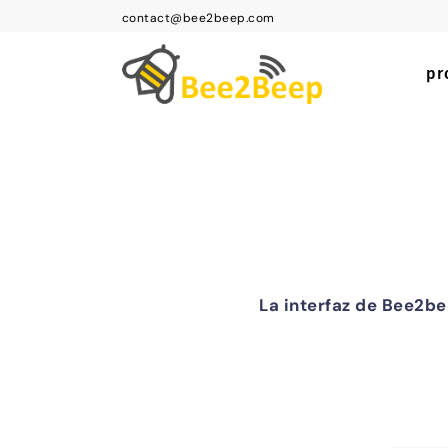
Skip
contact@bee2beep.com
to
content
pr
La interfaz de Bee2be