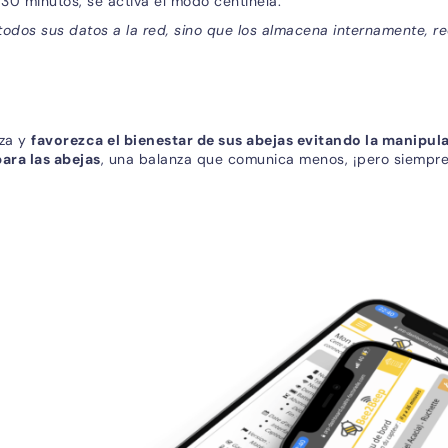
30 minutos, se activa el modo centinela.
todos sus datos a la red, sino que los almacena internamente, 
nza y
favorezca el bienestar de sus abejas evitando la manipu
ara las abejas
, una balanza que comunica menos, ¡pero siempre