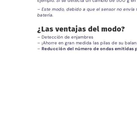
Ejemplo: Si se detecta un cambio de 500 g en 
– Este modo, debido a que el sensor no envía 
batería.
¿Las ventajas del modo?
– Detección de enjambres
– ¡Ahorre en gran medida las pilas de su bala
–
Reducción del número de ondas emitidas p