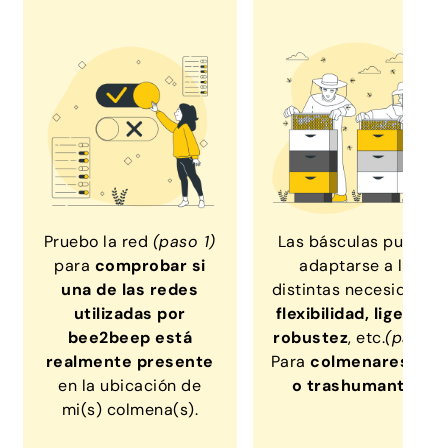
Pruebo la red
(paso 1)
Las básculas pueden
para
comprobar si
adaptarse a las
una de las redes
distintas necesidades:
utilizadas por
flexibilidad, ligereza,
bee2beep está
robustez
, etc.
(paso2)
realmente presente
Para
colmenares fijo
en la ubicación de
o trashumantes
.
mi(s) colmena(s).