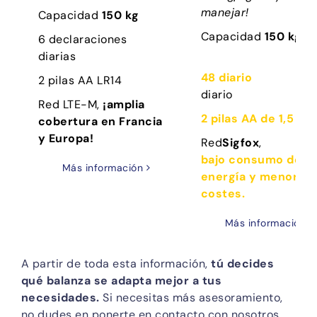
manejar!
Capacidad
150 kg
Capacidad
150 kg
6 declaraciones
diarias
48 diario
2 pilas AA LR14
diario
Red LTE-M,
¡amplia
2 pilas AA de 1,5 V
cobertura en Francia
y Europa!
Red
Sigfox
,
bajo consumo de
Más información
energía y menores
costes.
Más información
A partir de toda esta información,
tú decides
qué balanza se adapta mejor a tus
necesidades.
Si necesitas más asesoramiento,
no dudes en ponerte en contacto con nosotros,