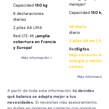
manejar!
Capacidad
150 kg
Capacidad
150 kg
6 declaraciones
diarias
48 diario
2 pilas AA LR14
diario
Red LTE-M,
¡amplia
2 pilas AA de 1,5 V
cobertura en Francia
y Europa!
Red
Sigfox
,
bajo consumo de
Más información
energía y menores
costes.
Más información
A partir de toda esta información,
tú decides
qué balanza se adapta mejor a tus
necesidades.
Si necesitas más asesoramiento,
no dudes en ponerte en contacto con nosotros,