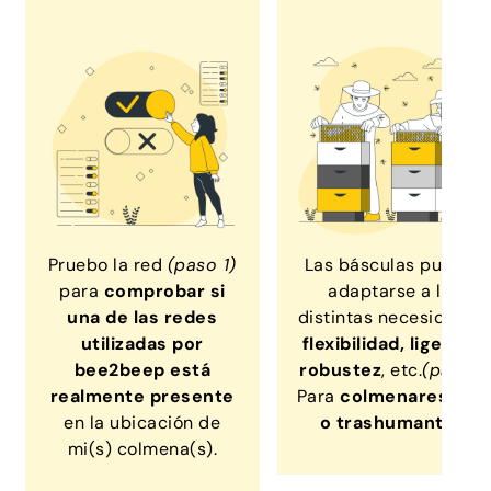
Pruebo la red
(paso 1)
Las básculas pueden
para
comprobar si
adaptarse a las
una de las redes
distintas necesidades:
utilizadas por
flexibilidad, ligereza,
bee2beep está
robustez
, etc.
(paso2)
realmente presente
Para
colmenares fijo
en la ubicación de
o trashumantes
.
mi(s) colmena(s).