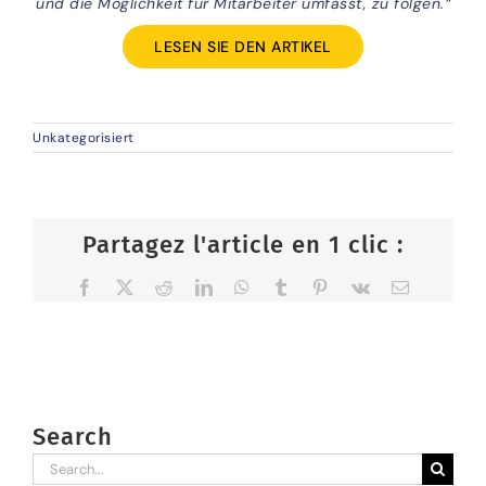
und die Möglichkeit für Mitarbeiter umfasst, zu folgen.“
LESEN SIE DEN ARTIKEL
Unkategorisiert
Partagez l'article en 1 clic :
Facebook
X
Reddit
LinkedIn
WhatsApp
Tumblr
Pinterest
Vk
Email
Search
Search
for: