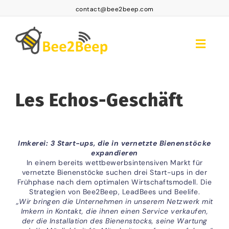
Skip
contact@bee2beep.com
to
content
Toggle
Naviga
Startseite
Les Echos-Geschäft
Plattform-Zugang
Abonnements
Produkte
Imkerei: 3 Start-ups, die in vernetzte Bienenstöcke
expandieren
In einem bereits wettbewerbsintensiven Markt für
FAQ BEE2BEEP
vernetzte Bienenstöcke suchen drei Start-ups in der
Frühphase nach dem optimalen Wirtschaftsmodell. Die
Kontakt
Strategien von Bee2Beep, LeadBees und Beelife.
„Wir bringen die Unternehmen in unserem Netzwerk mit
Imkern in Kontakt, die ihnen einen Service verkaufen,
DE
der die Installation des Bienenstocks, seine Wartung