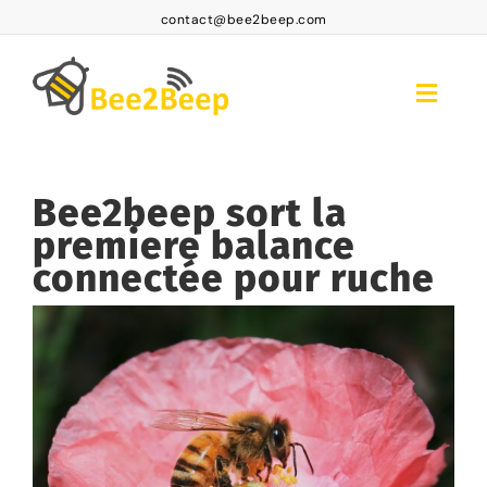
Passer
contact@bee2beep.com
au
contenu
Toggle
Naviga
Accueil
Bee2beep sort la
Accès abonnés
premiere balance
Abonnements
connectée pour ruche
Produits
Voir
l'image
F.A.Q
agrandie
Contact
FR