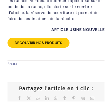
les ruches. Au-delà d’informer l’apiculteur sur le
poids de sa ruche, elle alerte sur le nombre
d’abeille, la réserve de nourriture et permet de
faire des estimations de la récolte
ARTICLE USINE NOUVELLE
DÉCOUVRIR NOS PRODUITS
Presse
Partagez l'article en 1 clic :
Facebook
X
Reddit
LinkedIn
WhatsApp
Tumblr
Pinterest
Vk
Email