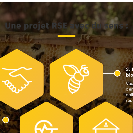
Une projet RSE avec du sens :
3.
bi
Vou
dém
col
rés